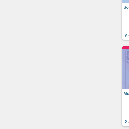
So
Mu