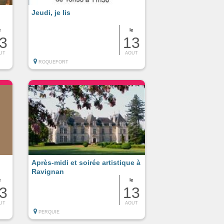
Jeudi, je lis
e
le
3
13
UT
AOUT
ROQUEFORT
Après-midi et soirée artistique à
Ravignan
e
le
3
13
UT
AOUT
PERQUIE