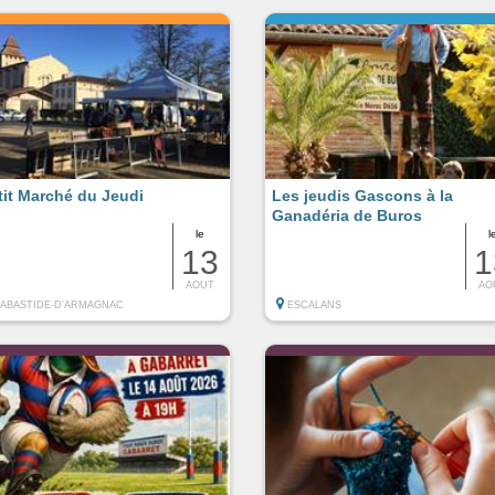
tit Marché du Jeudi
Les jeudis Gascons à la
Ganadéria de Buros
le
l
13
1
AOUT
AO
LABASTIDE-D'ARMAGNAC
ESCALANS