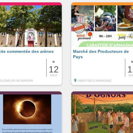
site commentée des arènes
Marché des Producteurs de
Pays
le
l
12
1
AOUT
AO
VILLENEUVE-DE-MARSAN
LABASTIDE-D'ARMAGNAC