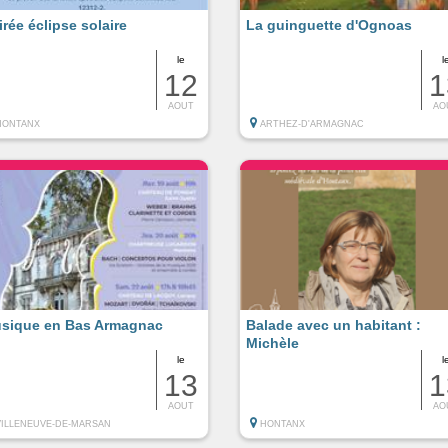
irée éclipse solaire
La guinguette d'Ognoas
le
l
12
1
AOUT
AO
HONTANX
ARTHEZ-D'ARMAGNAC
sique en Bas Armagnac
Balade avec un habitant :
Michèle
le
l
13
1
AOUT
AO
VILLENEUVE-DE-MARSAN
HONTANX