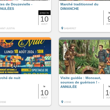
tes de Douzevielle -
Marché traditionnel du
NULÉES
DIMANCHE
jusqu'au
l
10
AOUT
AO
SAINT-JUSTIN
GABARRET
rché de nuit
Visite guidée : Moncaut,
sources de guérison ! -
ANNULÉE
le
l
10
1
AOUT
AO
LOSSE
LOSSE