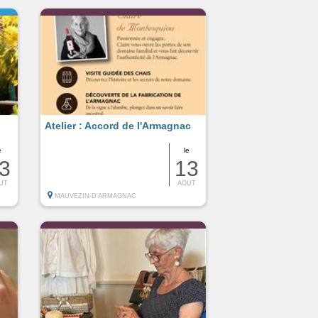
Atelier : Accord de l'Armagnac
e
le
3
13
UT
AOUT
MAUVEZIN-D'ARMAGNAC