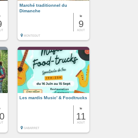
Marché traditionnel du
Dimanche
e
le
9
9
UT
AOUT
MONTEGUT
Les mardis Music' & Foodtrucks
e
le
0
11
UT
AOUT
GABARRET