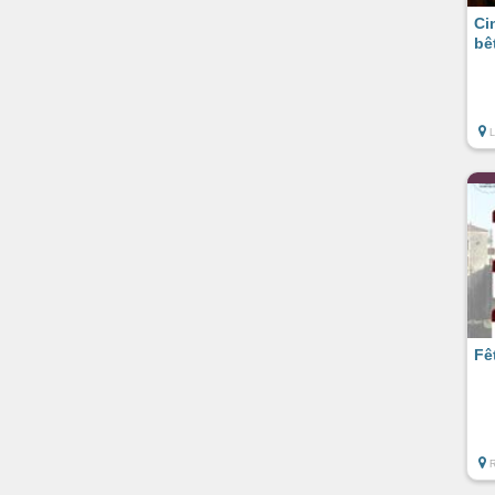
Ci
bê
Fê