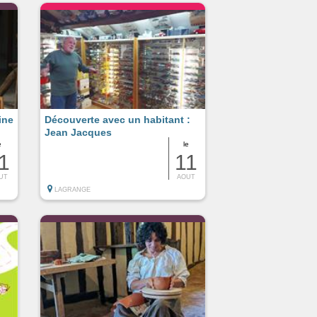
ine
Découverte avec un habitant :
Jean Jacques
e
le
1
11
UT
AOUT
LAGRANGE