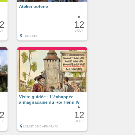
Atelier poterie
e
le
2
12
UT
AOUT
TOUJOUSE
Visite guidée : L'échappée
armagnacaise du Roi Henri IV
e
le
2
12
UT
AOUT
LABASTIDE-D'ARMAGNAC