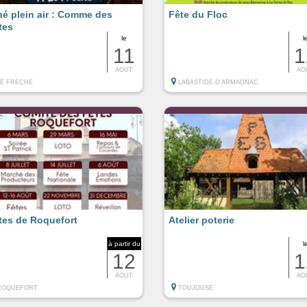
né plein air : Comme des
Fête du Floc
tes
le
l
11
1
AOUT
AO
LE FRECHE
LABASTIDE-D'ARMAGNAC
tes de Roquefort
Atelier poterie
à partir du
l
12
1
AOUT
AO
ROQUEFORT
TOUJOUSE