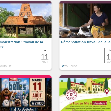
monstration : travail de la
Démonstration travail de la la
ine
le
l
11
1
AOUT
AO
TOUJOUSE
TOUJOUSE