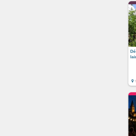
Dé
la